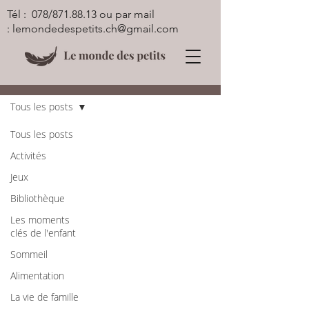
Tél : 078/871.88.13 ou par mail
:
lemondedespetits.ch@gmail.com
Blog
Tous les posts
Tous les posts
Activités
Jeux
Bibliothèque
Les moments
clés de l'enfant
Sommeil
Alimentation
La vie de famille