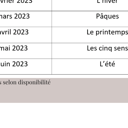
 selon disponibilité
lemondedespetits.ch@gmail.com