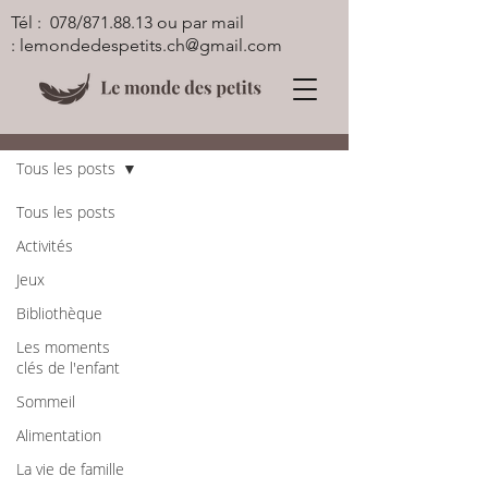
Tél : 078/871.88.13 ou par mail
:
lemondedespetits.ch@gmail.com
Blog
Tous les posts
Tous les posts
Activités
Jeux
Bibliothèque
Les moments
clés de l'enfant
Sommeil
Alimentation
La vie de famille