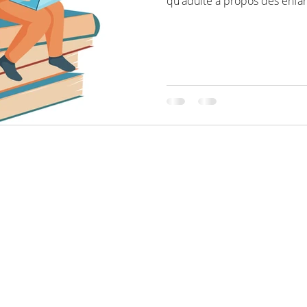
qu'adulte à propos des enfan
lemondedespetits.ch@gmail.com
078 871 88 13
Lundi, mardi et vendredi
14h30-20h00
Mercredi et jeudi