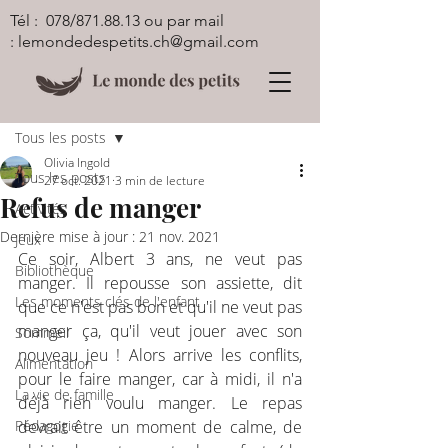
Tél : 078/871.88.13 ou par mail
:
lemondedespetits.ch@gmail.com
Post
Tous les posts
Olivia Ingold
Tous les posts
27 oct. 2021
3 min de lecture
Refus de manger
Activités
Dernière mise à jour :
21 nov. 2021
Jeux
Ce soir, Albert 3 ans, ne veut pas 
Bibliothèque
manger. Il repousse son assiette, dit 
Les moments clés de l'enfant
que ce n'est pas bon et qu'il ne veut pas 
manger ça, qu'il veut jouer avec son 
Sommeil
nouveau jeu ! Alors arrive les conflits, 
Alimentation
pour le faire manger, car à midi, il n'a 
La vie de famille
déjà rien voulu manger. Le repas 
Pédagogie
devrait être un moment de calme, de 